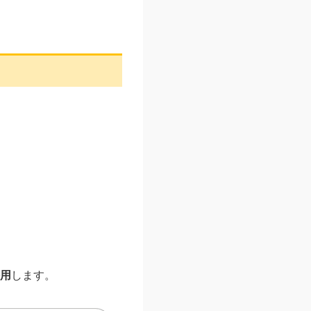
用
します。