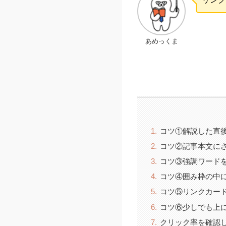
あめっくま
コツ①解説した直
コツ②記事本文に
コツ③強調ワード
コツ④囲み枠の中
コツ⑤リンクカー
コツ⑥少しでも上
クリック率を確認